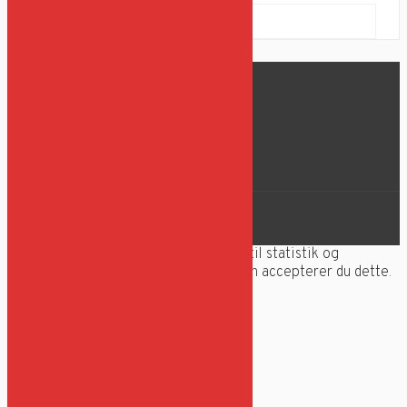
Reni Hvam Nielsen
Sølehøjvej 2
8370 Hadsten
Tlf: 21 22 22 99
Stutteri Krone
Denne hjemmeside anvender cookies til statistik og
indstillinger. Ved at bruge hjemmesiden accepterer du dette.
Accepter
Læs mere
Cookies
Luk
Privacy Overview