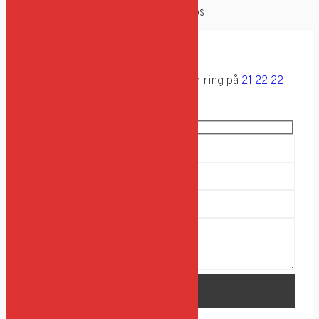
Du er altid velkommen til at kontakte os
Har du en forespørgsel?
Send en besked via formularen eller ring på
21 22 22
99
Hvad er 1+2?