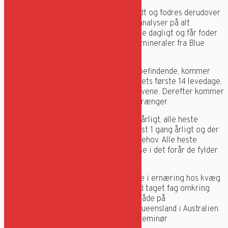
Alle heste går på græsmarker året rundt og fodres derudover
med wrap og hø ad libitum. Der tages analyser på alt
grovfoder. Hestene bindes op 1-2 gange dagligt og får foder
fra St. Hippolyt, EQUSANA og sommermineraler fra Blue
Hors.
For at sikre hestens holdbarhed og velbefindende, kommer
smeden på besøg allerede indenfor føllets første 14 levedage,
for at vurdere om der skal rettes på hovene. Derefter kommer
han hver 4. uge og tager de heste der trænger.
Der udtages gødningsprøver to gange årligt, alle heste
vaccineres, de får tjekket tænder mindst 1 gang årligt og der
benyttes kiropraktik og massør efter behov. Alle heste
gennemgår en fuld røntgenundersøgelse i det forår de fylder
to år.
Jeg er uddannet agronom med speciale i ernæring hos kvæg
og heste, og har i løbet af min studietid taget fag omkring
hestes ernæring, avl og reproduktion både på
Landbohøjskolen og på University of Queensland i Australien.
Derudover er jeg autoriseret hoppeinseminør.